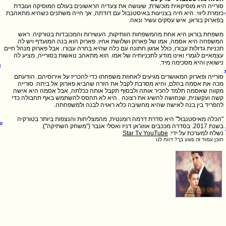
סורייה היא מוסיקאית מוכשרת, שעושה את צעדיה הראשונים בעולם המוסיקה ועובדת
כזמרת ליווי. היא חיה בצניעות באיסטנבול עם דודתה, אך חייה משתנים כשהיא מתאהבת
משפחת בוראן היא אחת מהמשפחות הוותיקות, העשירות והמכובדות בטורקיה. ראש
המשפחה היא אסמה, אמו של פארוק ושלושת אחיו. פארוק הוא בנה המועדף ויש לה
תכניות גדולות עבורו, כולל ארגון חתונה עם כלה שהיא בחרה עבורו. אבל פארוק מנהל חיים
עצמאיים לגמרי ואינו מודע לתכניותיה של אמו. הוא מתאהב נואשות בסורייה, מציע לה
א
סורייה ופארוק המאושרים מגיעים לאחוזת משפחתו כדי להכריז על אירוסיהם. הודעתם
מכה את אסמה בהלם, והיא מסרבת לקבל את הזרה שהביא פארוק אל ביתה. סורייה
מקווה שאסמה תלמד להכיר אותה ולבסוף תקבל אותה ככלתה, אבל אסמה היא אישה
קשה ועקשנית, שנחושה להשיג את רצונה . היא לא תהסס להשתמש באף תחבולה כדי
"הכלה מאיסטנבול" היא סדרת דרמה רומנטית, מהמצליחות והנצפות ביותר בטורקיה
של
בשנת 2017. בסדרה מככבים אוזג'אן דניז ואסלי אנבר ("משחק השתיקה").
נשלח למערכת על ידי:
Star Tv YouTube
תוכן עמוד זה פוגע בך? דווח לנו