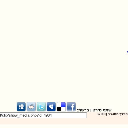
שתף סירטון ברשת:
שילחו את הסירטון לחברים דרך מסנג"ר ICQ או