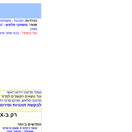
הורדות:
תוכנות
-
משחקים
פנאי:
משחקי פלאש
-
סר
מגזין
.
עוד באתר!
-
בנה אתר איש
עמוד סרטוני וידאו ראשי
עוד נושאים הקשורים למדור ז
סרטוני פלאש
,
פורום סרטי ויד
לבקשת תוכניות וסירטוני
רק ב-XooX כל יום תקבלו סרטוני וידאו חדשים, אז שווה לבדוק יום יום!!!
החדשים ביותר
עופר ניסים X ששון איפרם
שאולוב - סיפור אחר