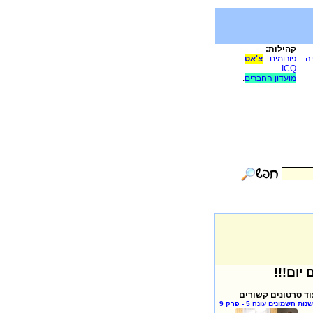
קהילות:
יה
-
פורומים
-
צ'אט
-
ICQ
מועדון החברים
.
וד סרטונים קשורים
שנות השמונים עונה 5 - פרק 9