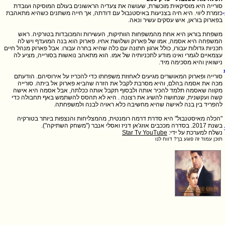
סורייה היא מוסיקאית מוכשרת, שעושה את צעדיה הראשונים בעולם המוסיקה ועובדת
כזמרת ליווי. היא חיה בצניעות באיסטנבול עם דודתה, אך חייה משתנים כשהיא מתאהבת
משפחת בוראן היא אחת מהמשפחות הוותיקות, העשירות והמכובדות בטורקיה. ראש
המשפחה היא אסמה, אמו של פארוק ושלושת אחיו. פארוק הוא בנה המועדף ויש לה
תכניות גדולות עבורו, כולל ארגון חתונה עם כלה שהיא בחרה עבורו. אבל פארוק מנהל חיים
עצמאיים לגמרי ואינו מודע לתכניותיה של אמו. הוא מתאהב נואשות בסורייה, מציע לה
סורייה ופארוק המאושרים מגיעים לאחוזת משפחתו כדי להכריז על אירוסיהם. הודעתם
מכה את אסמה בהלם, והיא מסרבת לקבל את הזרה שהביא פארוק אל ביתה. סורייה
מקווה שאסמה תלמד להכיר אותה ולבסוף תקבל אותה ככלתה, אבל אסמה היא אישה
קשה ועקשנית, שנחושה להשיג את רצונה . היא לא תהסס להשתמש באף תחבולה כדי
"הכלה מאיסטנבול" היא סדרת דרמה רומנטית, מהמצליחות והנצפות ביותר בטורקיה
בשנת 2017. בסדרה מככבים אוזג'אן דניז ואסלי אנבר ("משחק השתיקה").
נשלח למערכת על ידי:
Star Tv YouTube
תוכן עמוד זה פוגע בך? דווח לנו