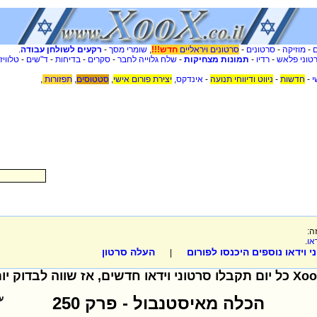
-
מוזיקה
-
סרטונים
-
סרטונים ויראליים
חדש!!!
,
שומרי מסך
-
רקעים לשולחן עבודה
.
טוני פלאש
-
רדיו
-
תמונות מצחיקות
-
שלח גלוייה לחבר
-
סקרים
-
בדיחות
-
ד"שים
-
טלוויז
י
-
חדשות
-
ניווט ודיווחי תנועה
-
אינדקס
,
יצירת פורום אישי
,
סטטוסים
,
תפזורות
,
ה:
או
.
 וידאו נוספים היכנסו לפורום
העלה סרטון
|
הכלה מאיסטנבול - פרק 250
ע