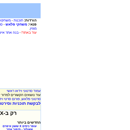
הורדות:
תוכנות
-
משחקים
פנאי:
משחקי פלאש
-
סר
מגזין
.
עוד באתר!
-
בנה אתר איש
עמוד סרטוני וידאו ראשי
עוד נושאים הקשורים למדור ז
סרטוני פלאש
,
פורום סרטי ויד
לבקשת תוכניות וסירטוני
רק ב-XooX כל יום תקבלו סרטוני וידאו חדשים, אז שווה לבדוק יום יום!!!
החדשים ביותר
עופר ניסים X ששון איפרם
שאולוב - סיפור אחר