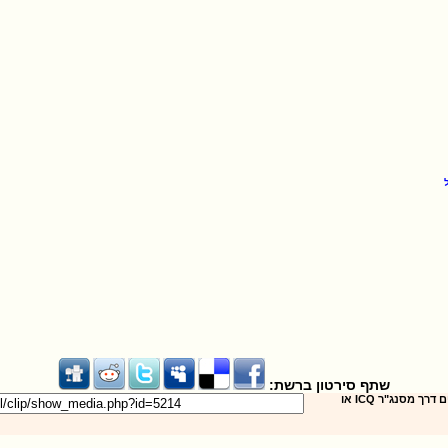
שתף סירטון ברשת:
שילחו את הסירטון לחברים דרך מסנג"ר ICQ או