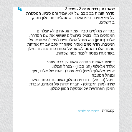
שאטו עין כרם עונה 2 - פרק 2
סדרה קומית בכיכובם של גיא עמיר וחנן סביון, המספרת
על שני אחים - פיפו ואלדד, שמנהלים יחד מלון בוטיק
בסדרה מגלמים סביון ועמיר זוג אחים לא יוצלחים
המנהלים מלון בוטיק בירושלים שנושא את שם הסדרה.
אלדד (סביון) הוא מנהל המלון ופיפו (עמיר) האחראי על
המטבח, רודף נשים ואסיר משוחרר עקב עבירת אחזקת
סמים. אלדד מנסה לשמור על סטנדרטים גבוהים במלון
אופיר אלאלוף (פיפו) (גיא עמיר) - אחיו של אלדד, שף
שירה (מורן רוזנבלט) - חברת ילדות של האחים, עובדת
המלון האחראית על אספקת המזון למלון.
קטגוריה:
סדרות מהטלויזיה