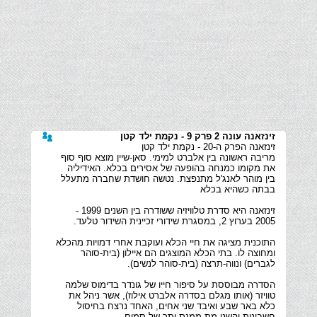
זינזאנה עונה 2 פרק 9 - נקמת ילד קטן
מריבה ראשונה בין אלברט למימי. סאן-שיין מוצא סוף סוף
את מקומו כמנחה בהופעה של אסירים בכלא. האידיליה
בין מוהר לאנג'ל מתנפצת. נטשה חושדת שחברה מתעלל
זינזאנה היא סדרת טלוויזיה ששודרה בין השנים 1999 -
התוכנית מציגה את חיי הכלא ועוקבת אחרי דמויות מהכלא
ומחוצה לו. בתי הכלא המוצגים הם איילון (בית-סוהר
הסדרה מבוססת על סיפור חייו של גונדר בדימוס שלמה
טוויזר (אותו מגלם בסדרה אלברט אילוז), אשר ניהל את
כלא באר שבע ואיבד שני אחים, האחד נרצח בחיסול
חשבונות והשני מת ממנת יתר של סמים.