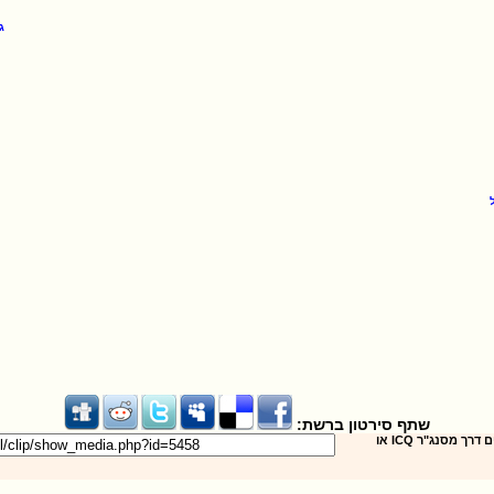
שתף סירטון ברשת:
שילחו את הסירטון לחברים דרך מסנג"ר ICQ או