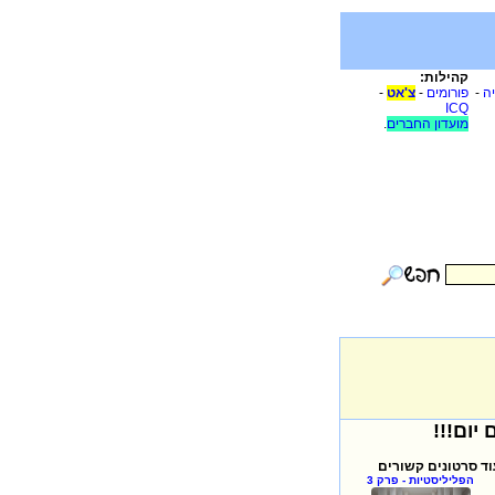
קהילות:
יה
-
פורומים
-
צ'אט
-
ICQ
מועדון החברים
.
וד סרטונים קשורים
הפליליסטיות - פרק 3