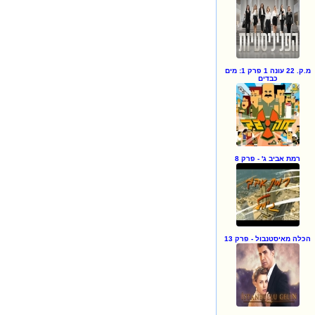
מ.ק. 22 עונה 1 פרק 1: מים
כבדים
רמת אביב ג' - פרק 8
הכלה מאיסטנבול - פרק 13