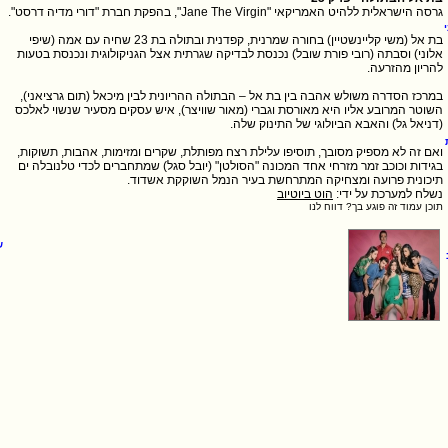
בת אל (משי קליינשטיין) בחורה שמרנית, קפדנית ובתולה בת 23 שחיה עם אמה (שיפי
אלוני) וסבתה (רובי פורת שובל) נכנסת לבדיקה שגרתית אצל הגניקולוגית ונכנסת בטעות
במרכז הסדרה משולש אהבה בין בת אל – הבתולה ההריונית לבין מיכאל (תום גרציאני),
השוטר המרובע אליו היא מאורסת וגברי (מאור שוויצר), איש עסקים מסעיר שנשוי לאלכס
ואם זה לא מספיק מסובך, תוסיפו עלילת רצח מפותלת, שקרים ומזימות, אהבות, תשוקות,
בגידות וכוכב זמר מזרחי אחד המכונה "הסולטן" (יובל סגל) שמתחברים לכדי טלנובלה ים
תיכונית פרועה ומצחיקה המתרחשת בעיר הנמל השוקקת אשדוד.
נשלח למערכת על ידי:
הוט ביוטיוב
תוכן עמוד זה פוגע בך? דווח לנו
ש