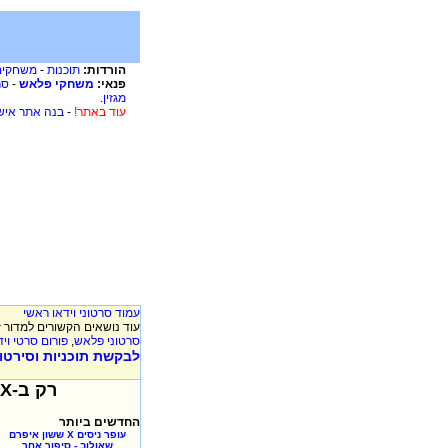
הורדות:
תוכנות
-
משחקים
פנאי:
משחקי פלאש
-
סר
מגזין
.
עוד באתר!
-
בנה אתר איש
עמוד סרטוני וידאו ראשי
עוד נושאים הקשורים למדור ז
סרטוני פלאש
,
פורום סרטי ויד
לבקשת תוכניות וסירטוני
רק ב-XooX כל יום תקבלו סרטוני וידאו חדשים, אז שווה לבדוק יום יום!!!
החדשים ביותר
עופר ניסים X ששון איפרם
שאולוב - סיפור אחר