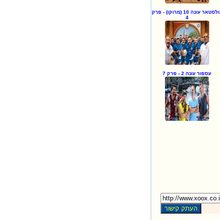
גולסטאר עונה 10 (מרוקו) - פרק
4
עספור עונה 2 - פרק 7