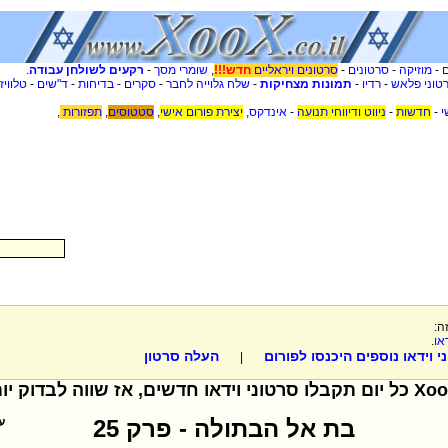
-
מוזיקה
-
סרטונים
-
סרטונים ויראליים
חדש!!!
,
שומרי מסך
-
רקעים לשולחן עבודה
.
טוני פלאש
-
רדיו
-
תמונות מצחיקות
-
שלח גלוייה לחבר
-
סקרים
-
בדיחות
-
ד"שים
-
טלוויז
י
-
חדשות
-
ניווט ודיווחי תנועה
-
אינדקס
,
יצירת פורום אישי
,
סטטוסים
,
תפזורות
,
ה:
או
.
 וידאו נוספים היכנסו לפורום
העלה סרטון
|
בת אל הבתולה - פרק 25
ע