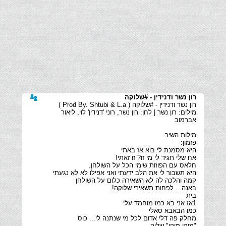
רון נשר ודנידין - #שלוקה
מילים: רון נשר | לחן: רון נשר, רוני 'דנידין' לוי, ליאור