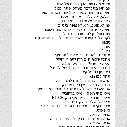
לקחה לי ת'קשית בשביל לירוק עליי... חחחחחחח...