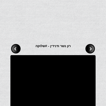
רון נשר ודנידין - #שלוקה