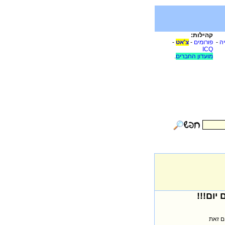
קהילות:
יה
-
פורומים
-
צ'אט
-
ICQ
מועדון החברים
.
ם זאת