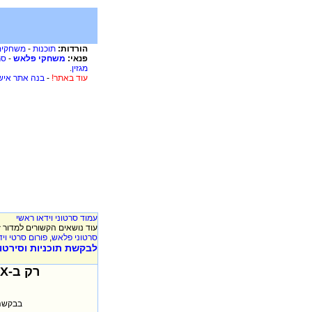
הורדות:
תוכנות
-
משחקים
פנאי:
משחקי פלאש
-
סר
מגזין
.
עוד באתר!
-
בנה אתר איש
עמוד סרטוני וידאו ראשי
עוד נושאים הקשורים למדור ז
סרטוני פלאש
,
פורום סרטי ויד
לבקשת תוכניות וסירטוני
רק ב-XooX כל יום תקבלו סרטוני וידאו חדשים, אז שווה לבדוק יום יום!!!
בבקשה 