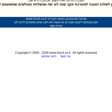
תגובה להודעה זאת תישמר מכתובת ה-IP שלך
תן לשלוח תגובה למערכת עקב שנה לא יפה שנשלחה מגולשים שמשעמם לה
פורטל האינטרנט,הנוער והבידור www.XooX.co.il
אם מצאתם לינקים שבורים או משהו לא תקין אתם מוזמנים לדווח לנו
יצירת קשר
Copyright © 2000 - 2026 www.XooX.co.il . All rights reserved
צור-קשר
תנאי שימוש